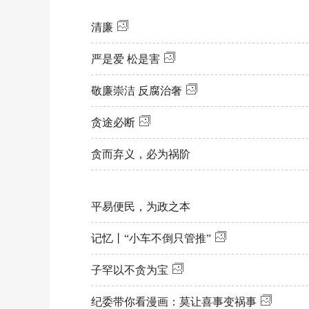
读者服务部
清廉
征稿启事
严是爱 松是害
法治文化共建
敬廉崇洁 反腐治奢
联系我们
贪途必断
贪而弃义，必为祸阶
平易便民，为政之本
记忆丨“小车不倒只管推”
子罕以不贪为宝
纪委带你看漫画：莫让喜事变祸事