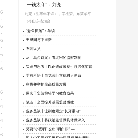
“一钱太守”：刘宠
06
刘宠（生卒年不详），字祖荣。东莱牟平
（今山东省烟台
06
“悬鱼拒贿”：羊续
王里国与中里徼
06
石奢纵父
05
从『乌台诗案』看北宋的监察制度
实践与思考丨以正确政绩观引领强化监督
05
学有所悟丨自觉践行立德树人使命
多措并举护航高质量发展
05
用实干实绩检验学习教育成果
笔谈丨全面提升基层监督质效
04
业务丛谈丨让制度规定“长牙带电”
业务丛谈丨将政治监督做具体做深入
04
莫耍“小聪明” 交出“明白账” —
03