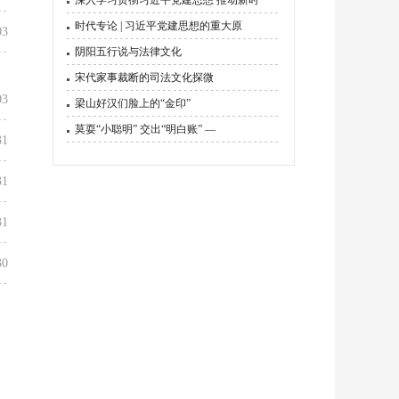
深入学习贯彻习近平党建思想 推动新时
时代专论 | 习近平党建思想的重大原
03
阴阳五行说与法律文化
宋代家事裁断的司法文化探微
03
梁山好汉们脸上的“金印”
莫耍“小聪明” 交出“明白账” —
31
31
31
30