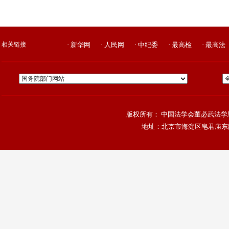
相关链接
· 新华网
· 人民网
· 中纪委
· 最高检
· 最高法
版权所有： 中国法学会董必武法学思
地址：北京市海淀区皂君庙东路4号院，