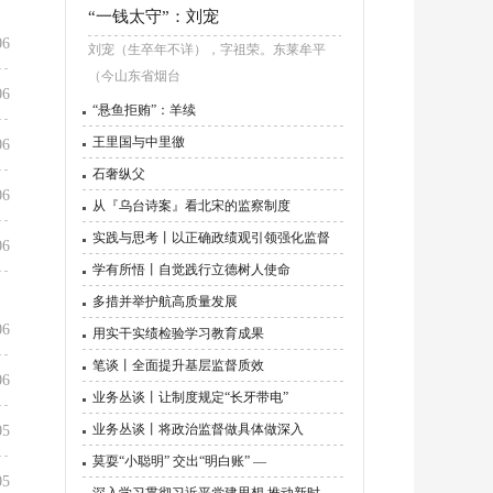
“一钱太守”：刘宠
06
刘宠（生卒年不详），字祖荣。东莱牟平
（今山东省烟台
06
“悬鱼拒贿”：羊续
王里国与中里徼
06
石奢纵父
06
从『乌台诗案』看北宋的监察制度
实践与思考丨以正确政绩观引领强化监督
06
学有所悟丨自觉践行立德树人使命
多措并举护航高质量发展
06
用实干实绩检验学习教育成果
笔谈丨全面提升基层监督质效
06
业务丛谈丨让制度规定“长牙带电”
业务丛谈丨将政治监督做具体做深入
05
莫耍“小聪明” 交出“明白账” —
05