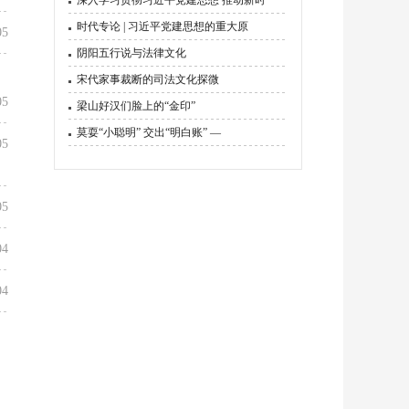
深入学习贯彻习近平党建思想 推动新时
时代专论 | 习近平党建思想的重大原
05
阴阳五行说与法律文化
宋代家事裁断的司法文化探微
05
梁山好汉们脸上的“金印”
莫耍“小聪明” 交出“明白账” —
05
05
04
04