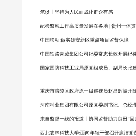
读者服务部
笔谈丨坚持为人民而战让群众有感
征稿启事
纪检监察工作高质量发展在各地 | 贵州一体
法治文化共建
中国移动:做实雄安新区重点项目监督保障
联系我们
中国铁路青藏集团公司纪委常态长效开展纪律
国家国防科技工业局原党组成员、副局长张
重庆市涪陵区政府原一级巡视员赵昌辉被开
河南种业集团有限公司原党委副书记、总经
来自监督一线的报道丨协同监督助力良田“回
西北农林科技大学:面向年轻干部召开廉洁党