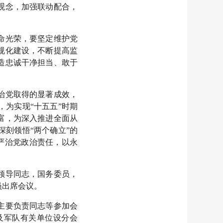
观念，加强联动配合，
命光荣，要坚定维护党
规化建设，不断提高监
造忠诚干净担当、敢于
治党取得的显著成效，
为实现“十五五”时期
富，为深入推进全面从
刻领悟“两个确立”的
从严治党政治责任，以永
领导同志，国务委员，
员出席会议。
主要负责同志等参加会
及军队有关单位设分会