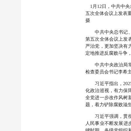
1月12日，中共中
五次全体会议上发表重
摄
中共中央总书记、国
第五次全体会议上发
严治党，更加坚决有
定地推进反腐败斗争，
中共中央政治局常委
检查委员会书记李希
习近平指出，202
化政治巡视，有力保
全党进一步改作风树
题，着力铲除腐败滋
习近平强调，贯彻落
人民事业不断发展进
键时期，各级党组织