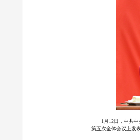
1月12日，中共
第五次全体会议上发表