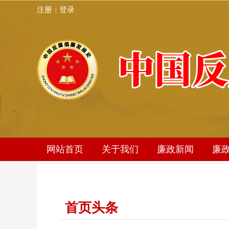
注册
登录
|
网站首页
关于我们
廉政新闻
廉
发展史简介
廉政新闻
编委会架构
地方动态
首页头条
秘书处
编辑动态