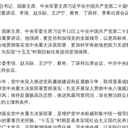
央总书记、国家主席、中央军委主席习近平在中国共产党第二十届
要讲话。李强、赵乐际、王沪宁、蔡奇、丁薛祥、李希出席会议
家主席、中央军委主席习近平12日上午在中国共产党第二十
表重要讲话。他强调，要坚持和加强党的全面领导，以更高标准
力地贯彻落实党中央重大决策部署，更加科学有效地把权力关进
为实现“十五五”时期目标任务提供坚强保障。
李强、赵乐际、王沪宁、蔡奇、丁薛祥出席会议。中共中央
主持会议。
5年，党中央深入推进党风廉政建设和反腐败斗争，取得显著成
障党中央重大决策部署贯彻落实；扎实开展深入贯彻中央八项规
新风；保持反腐败高压态势，推进风腐同查同治，深化整治群众
生的土壤和条件。
实党中央重大决策部署，是维护党中央权威和集中统一领导
步的重要历史经验。“十五五”时期是基本实现社会主义现代化夯
和广大党员、干部要增强政治责任感、历史使命感，以实际行动